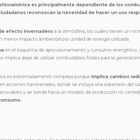
atinoamérica es principalmente dependiente de los combus
ciudadanos reconozcan la necesidad de hacer un
uso resp
de efecto invernadero
a la atmósfera, los cuales tienen un rol
un menor impacto ambiental por unidad de energía utilizada.
ma
en el esquema de aprovisionamiento y consumo energético, d
o implica dejar de utilizar combustibles fósiles para la generación
áctica es extremadamente compleja porque
implica cambios radi
en acciones transversales, donde se incluya una expansión del uso
s renovables y se tienda hacia un modelo de producción no centr
 consumo.