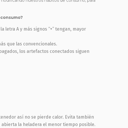
modificando nuestros hábitos de consumo, para
su consumo?
a letra A y más signos “+” tengan, mayor
más que las convencionales.
apagados, los artefactos conectados siguen
tenedor así no se pierde calor. Evita también
abierta la heladera el menor tiempo posible.